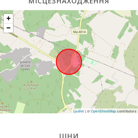
МІСЦЕЗНАХОДЖЕННЯ
Супермаркет -
EROSKY (км):
+
Супермаркет
SPAR (км):
−
Супермаркет
LIDL (км):
Водні види
спорту (км):
ПАРК МАЙОРКА
ДЖУНГЛІ (км):
Парк Катманду
(км):
Парк розваг -
Leaflet
| ©
OpenStreetMap
contributors
Акваріум
Пальма (км):
Марінеленд-
Майорка (км):
ЦІНИ