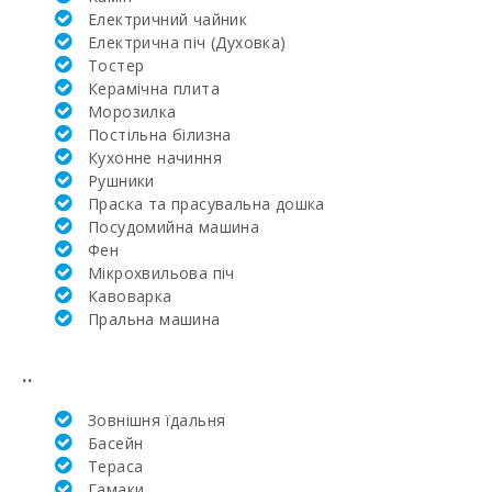
(м2):
Електричний чайник
Електрична піч (Духовка)
Поле для
Тостер
гольфу La
Керамічна плита
Reserva Rotana
(км):
Mорозилка
Постільна білизна
Поле для
Кухонне начиння
гольфа Vall d´Or
Рушники
Golf (км):
Праска та прасувальна дошка
Посудомийна машина
Школа верхової
їзди Son Menut
Фен
(км):
Мікрохвильова піч
Кавоварка
Академія та
Пральна машина
тенісна школа
Рафаэля Надаля
(км):
..
Лікарня в
Зовнішня їдальня
Манакор (км):
Басейн
Тераса
Клініка Сон
Еспасесс в
Гамаки