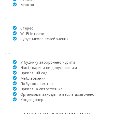
Пальма-де-
Mангал
Майорка (км):
Щотижневий
...
базар у Порто-
Колoм
Стерео
(вівторок) (км):
Wi-Fi Інтернет
Супутникове телебачення
Щотижневий
базар у
Феланіткс
....
(неділя) (км):
Щотижневий
У будинку заборонено курити
базар в Montuiri
Ніякі тварини не допускаються
(км):
Приватний сад
Мебльований
Щотижневий
Побутова техніка
базар у
Манакор
Приватна автостоянка
(понеділок) (км):
Організація заходів та весіль дозволено
Кондиціонер
Супермаркет -
Меркадона (км):