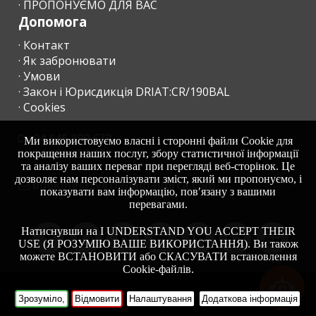
· ПРОПОНУЄМО ДЛЯ ВАС
- За кілька днів до вашого прибуття, ви повинні зв′язатися з
Пляж Кала
Марсал (км):
Допомога
агентством, повідомити час прибуття і організувати прийом
об′єкту та отримання ключів.
· Контакт
Відстань до
ресторанів (м):
· Як забронювати
- Після того, як ви приїдете в пункт призначення, зв′яжіться з
· Умови
нами по телефону, будь ласка, для того, щоб ми прибули
Місто Алкудія
· Закон і Юрисдикція DRIAT:CR/190BAL
безпосередньо завчас до організованого нами місця зустрічі.
(км):
· Cookies
- За тиждень до заїзду адміністрація зв′яжеться з вами, щоб
Місто Феланіткс
повідомити про час і місце отримання ключів.
(км):
+34 645 899 673
Ми використовуємо власні і сторонні файли Cookie для
+34 638 455 158
покращення наших послуг, збору статистичної інформації
Залізнична
та аналізу ваших переваг при перегляді веб-сторінок. Це
станція Plaça de
дозволяє нам персоналізувати зміст, який ми пропонуємо, і
moc.acrollamanaltevs@gnikoob
l′Estació,
показувати вам інформацію, пов′язану з вашими
ПРИБУТТЯ У НЕРОБОЧИЙ ЧАС
Манакор (км):
перевагами.
a) Ключі будуть залишені в коробці з кодом. Сума, що
Залізнична
Натиснувши на I UNDERSTAND YOU ACCEPT THEIR
залишилася повинна бути виплачена наступного дня в
станція в Пальмі
USE (Я РОЗУМІЮ ВАШЕ ВИКОРИСТАННЯ). Ви також
- проміжна
приймальному агентстві;
можете ВСТАНОВИТИ або СКАСУВАТИ встановлення
станція (км):
Cookie-файлів.
б) У випадку, якщо немає кодованої коробки, влаштуйте
Автобусна
прибуття в неробочий час з агентством.
-
HOME
Зрозуміло,
Відмовити
Налаштування
Додаткова інформація
зупинка (км):