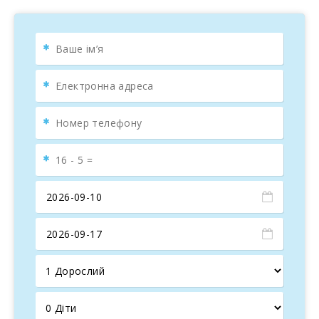
відпочити та насолодитися
видами на море та
природу
. Комфортні
ротангові лежаки біля басейну
ідеальні для читання або відпочинку в затінку. Es Puig
Portocolom пропонує численні простори для
тихого
відпочинку з сім′єю або друзями
, а також спокійні
куточки в саду, де старовинне оливкове дерево додає
атмосферу спокою.
Інтер′єр вілли поєднує
скандинавський стиль з
просторим та світлим дизайном
. Велика
відкрита
вітальня
з білими меблями, панорамними вікнами,
каміном, телевізором і обіднім столом створює
ідеальний простір для спілкування та відпочинку.
Сучасна кухня
, обладнана довгими стільницями з
виходом на патіо, дозволяє
комфортно
розміститися восьми людям
.
На
першому поверсі
розташована спальня з
двоспальним ліжком та ванною кімнатою – ідеально
для тих, хто хоче уникнути сходів. На другому поверсі
галерея з′єднує три інші спальні, кожна з власною