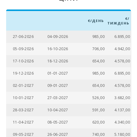
Пляж Сон Бауло
(км):
€/
€/ДЕНЬ
ТИЖДЕНЬ
Пляж Кан
Пікафорт (км):
27-06-2026
04-09-2026
985,00
6.895,00
Пляж Кала
Антена,
05-09-2026
16-10-2026
706,00
4.942,00
Манакор (km):
17-10-2026
18-12-2026
654,00
4.578,00
Драконов1
пещери (km):
19-12-2026
01-01-2027
985,00
6.895,00
Піщаний пляж -
02-01-2027
09-01-2027
654,00
4.578,00
Кала Мільор
(км):
10-01-2027
27-03-2027
526,00
3.682,00
Кам′янистий
пляж - Алканада
28-03-2027
10-04-2027
591,00
4.137,00
(км):
11-04-2027
08-05-2027
620,00
4.340,00
Пляж Плая де
Муро (км):
09-05-2027
26-06-2027
740,00
5.180,00