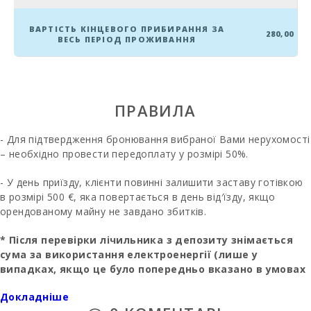
Пляж Кала
Ломбардс (km):
ВАРТІСТЬ КІНЦЕВОГО ПРИБИРАННЯ ЗА
280,00
ВЕСЬ ПЕРІОД ПРОЖИВАННЯ
Пляж Алькудія
(км):
Пляж Кала
Ангила (km):
ПРАВИЛА
Пляж Кала
- Для підтвердження бронювання вибраної Вами нерухомості
Эсмеральда
(км):
– необхідно провести передоплату у розмірі 50%.
Пляж
- У день приїзду, клієнти повинні залишити заставу готівкою
Есмеральда,
в розмірі 500 €, яка повертається в день від′їзду, якщо
Кала Дор (м):
орендованому майну не завдано збитків.
Пляж Кала
* Після перевірки лічильника з депозиту знімається
Серена (км):
сума за використання електроенергії (лише у
Playa de Cala
випадках, якщо це було попередньо вказано в умовах
Barques (km):
оренди).
Докладніше
Пляж Кала