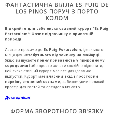
ФАНТАСТИЧНА ВІЛЛА ES PUIG DE
LOS PINOS ПОРУЧ З ПОРТО
КОЛОМ
Відкрийте для себе ексклюзивний курорт "Es Puig
Portocolom": Оазис відпочинку в приватній
природі
Ласкаво просимо до
Es Puig Portocolom
, ідеального
місця для
незабутнього відпочинку на Майорці
.
Якщо ви шукаєте
повну приватність у природному
середовищі
або просто хочете спокійно відпочити,
цей ексклюзивний курорт має все для ідеальної
відпустки. Курорт має
власний вхід і просторий
паркінг, оточений соснами
, забезпечуючи великий
простір для гостей та орендованих авто.
Ця
Докладніше
простора двоповерхова вілла
зустрічає вас
пишним внутрішнім двором, що веде до головного
будинку. Дві тераси з
бамбуковими диванами,
ФОРМА ЗВОРОТНОГО ЗВ'ЯЗКУ
подушками та обідніми столами
запрошують