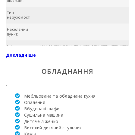
ліцензія :
Тип
нерухомості :
Населений
пункт:
NIU:
ESFCTU000007008000592351000000000000000000
Докладніше
БАСЕЙН:
ОБЛАДНАННЯ
Ціна:
Загальна
.
площа (м2):
Мебльована та обладнана кухня
№ ванних
Опалення
кімнат:
Вбудовані шафи
Сушильна машина
Кількість
спалень:
Дитяче ліжечко
Високий дитячий стульчик
Жила площа
Камін