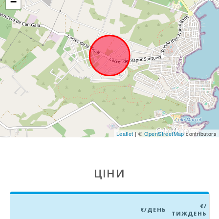
−
Супермаркет -
EROSKY (км):
Супермаркет
SPAR (м):
Супермаркет
LIDL (км):
ПАРК МАЙОРКА
ДЖУНГЛІ (км):
Парк Катманду
(км):
Leaflet
| ©
OpenStreetMap
contributors
Парк розваг -
Акваріум
Пальма (км):
ЦІНИ
Марінеленд-
Майорка (км):
Аквапарк -
€/
€/ДЕНЬ
Гідропарк
ТИЖДЕНЬ