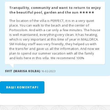
Якщо можливий пізній виїзд, за умови доступності, плата за
Ресторан Са
продовження становить 60
Калета Кала
євро до 13:00
і
90 євро до
Tranquility, community and want to return to enjoy
Мільор (kм):
17:00
.
the beautiful pool, garden and the sun
★★★★★
Відстань до
The location of the villa is PERFECT, it is in a very quiet
ТУРИСТИЧНИЙ ЕКО-ПОДАТОК:
ресторанів (м):
place. You can walk to the beach and the center of
Portocolom. And with a car only a few minutes. The house
Місто Алкудія
З 1 липня 2016 року
на Балеарських островах введено
is well maintained, everything very clean. It has heating,
(км):
which is very important at this time of year in MALLORCA.
екологічний туристичний податок
.
SM Holiday staff was very friendly, they helped us with
Місто Феланіткс
the transfer and gave us all the information. And now we
Вартість:
2,20 євро на людину за день
протягом перших 8
(км):
plan to spend our summer vacation with all the family
днів, та
1,10 євро за кожен наступний день
. Діти до 16
and kids here in this villa. We recommend 100%
років звільнені від сплати податку.
Відстань до
міста (км):
Ця сума повинна бути сплачена
при заїзді в агентство
.
SVIT (MARISA KOLBA)
16-02-2023
Пaром - порт
Пальми(км):
ДОДАТКОВА ІНФОРМАЦІЯ:
ВАШІ КОМЕНТАРІ
Залізнична
Будь ласка, надішліть нам наступні дані для організації
станція Plaça de
l′Estació,
вашого заїзду та реєстрації в
Національній поліції
:
Манакор (км):
Час прибуття та відправлення рейсу.