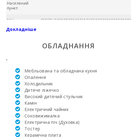
Населений
пункт:
NIU:
ESFCTU000007008000159035000000000000000000
Докладніше
БАСЕЙН:
ОБЛАДНАННЯ
Ціна:
Загальна
.
площа (м2):
Мебльована та обладнана кухня
№ ванних
Опалення
кімнат:
Холодильник
Дитяче ліжечко
Кількість
спалень:
Високий дитячий стульчик
Камін
Жила площа
Електричний чайник
(м2):
Соковижималка
Електрична піч (Духовка)
Поле для
Тостер
гольфу La
Керамічна плита
Reserva Rotana