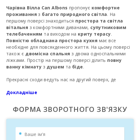
Чарівна Вілла Can Albons
пропонує
комфортне
проживання
з
багато природного світла
. На
першому поверсі знаходиться
простора та світла
вітальня
з комфортними диванами,
супутниковим
телебаченням
та виходом на
криту терасу
.
Повністю обладнана простора кухня
має все
необхідне для повсякденного життя. На цьому поверсі
також є
двомісна спальня
з двома односпальними
ліжками. Простір на першому поверсі ділить
повну
ванну кімнату
з
душем
та
біде
.
Прекрасні сходи ведуть нас на другий поверх, де
знаходиться
головна спальня
з великим гардеробом
Докладніше
та
ванною кімнатою в номері
. Ще дві
двомісні
спальні
також розташовані на першому поверсі, де
ваші діти можуть відпочивати поруч з вами без
ФОРМА ЗВОРОТНОГО ЗВ'ЯЗКУ
переживань. Усі спальні мають
багато природного
світла
та вихід на
терасу
з чудовим видом на село та
басейн
. Вони ділять
повну ванну кімнату
з
ванною
та
душем
.