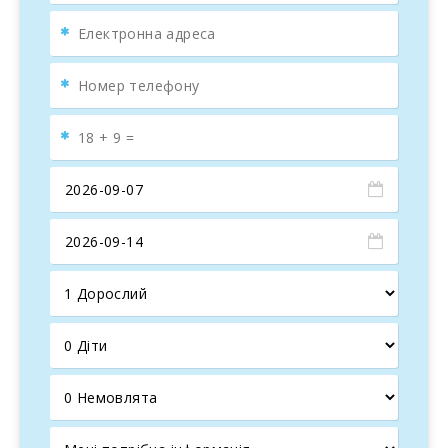
Ця квартира пропонує
опалення
по всьому будинку та
кондиціонування
повітря, розподілене по всьому, що
достатньо для підтримки
прохолодної
та приємної
температури
.
Ділянка
огороджена
і має
приватні ворота
. Задня
частина будинку є ідеальним місцем для
відпочинку
і
насолоди лінивими
літніми днями
. Вона пропонує
дуже приємний і розслабляючий простір:
басейн
,
безпосередньо поруч з ним
тераса/зимовий сад
з
комфортними меблями та
обіднім столом
на 8 осіб.
Тераса пропонує
тінь
у будь-який час доби.
У басейні є
шезлонги
на 8 осіб і
дитячий
майданчик
. Також є
парасольки
на випадок, якщо
сонце стає занадто яскравим. Молодий
оливковий
дерево
забезпечує приємну тінь на трав′яних ділянках,
роблячи ваш
відпочинок
більш розважальним і
незабутнім.
Тераса
, яка дуже приємна, з
теаковим столом
та