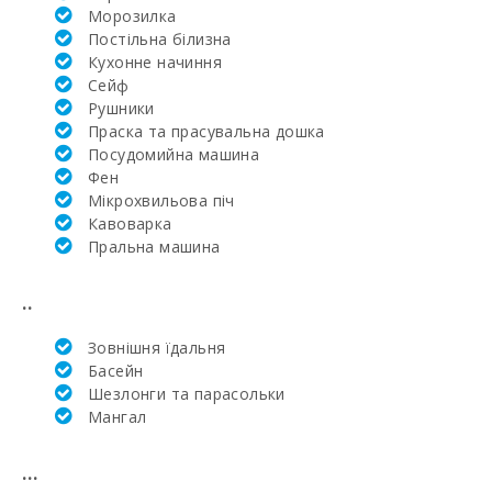
(км):
Mорозилка
Постільна білизна
Поле для
Кухонне начиння
гольфа Vall d´Or
Cейф
Golf (км):
Рушники
Праска та прасувальна дошка
Школа верхової
їзди Son Menut
Посудомийна машина
(км):
Фен
Мікрохвильова піч
Академія та
Кавоварка
тенісна школа
Пральна машина
Рафаэля Надаля
(км):
..
Лікарня в
Манакор (км):
Зовнішня їдальня
Басейн
Клініка Сон
Еспасесс в
Шезлонги та парасольки
Пальма-де-
Mангал
Майорка (км):
Щотижневий
...
базар у Порто-