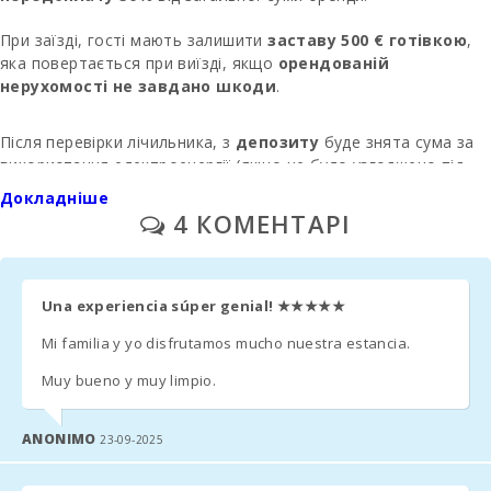
Пляж Алькудія
При заїзді, гості мають залишити
заставу 500 € готівкою
,
(км):
яка повертається при виїзді, якщо
орендованій
нерухомості не завдано шкоди
.
Пляж Кала
Ангила (km):
Після перевірки лічильника, з
депозиту
буде знята сума за
Пляж Кала
використання електроенергії (якщо це було узгоджено під
Эсмеральда
час бронювання).
(км):
Докладніше
4 КОМЕНТАРІ
Пляж Кала Гран
Фінальне прибирання
оплачується окремо -
250 євро
.
(км):
За попереднім запитом безкоштовно надаються
дитяче
Пляж Кала
Una experiencia súper genial!
★★★★★
ліжечко
і
дитячий стільчик
.
Серена (км):
Mi familia y yo disfrutamos mucho nuestra estancia.
Playa de Cala
Друге ліжечко -
10 євро на день
.
Barques (km):
Muy bueno y muy limpio.
Kомісійний збір- 6.3%.
Пляж Кала
ANONIMO
Феррера (км):
23-09-2025
У номерах, де можна додати
додаткове ліжко
, вартість
складає 38
євро на день
(якщо це було узгоджено під час
Пляж Кала Са