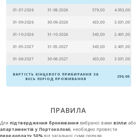
Алькудія (км):
01-07-2026
31-08-2026
579,00
4.053,00
Пляж Кан
Пікафорт (км):
01-09-2026
30-09-2026
433,00
3.031,00
Пляж Кала
01-10-2026
31-10-2026
343,00
2.401,00
Антена,
Манакор (km):
01-05-2027
31-05-2027
343,00
2.401,00
Драконов1
пещери (km):
01-06-2027
30-06-2027
433,00
3.031,00
Піщаний пляж -
Кала Мільор
ВАРТІСТЬ КІНЦЕВОГО ПРИБИРАННЯ ЗА
250,00
(км):
ВЕСЬ ПЕРІОД ПРОЖИВАННЯ
Кам′янистий
пляж - Алканада
(км):
ПРАВИЛА
Пляж Плая де
Муро (км):
Для
підтвердження бронювання
вибраної вами
вілли
або
апартаментів у Портоколомі
, необхідно провести
Пляж Кала
передоплату 50%
Ломбардс (km):
від загальної суми оренди.