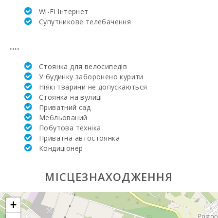
Колoм
Wi-Fi Інтернет
(вівторок) (км):
Супутникове телебачення
Щотижневий
базар у
....
Феланіткс
(неділя) (км):
Стоянка для велосипедів
Щотижневий
У будинку заборонено курити
базар в Montuiri
Ніякі тварини не допускаються
(км):
Стоянка на вулиці
Приватний сад
Щотижневий
Мебльований
базар в Алькудії
(вівторок та
Побутова техніка
неділя) (км):
Приватна автостоянка
Кондиціонер
Щотижневий
базар у
Манакор
МІСЦЕЗНАХОДЖЕННЯ
(понеділок) (км):
Супермаркет -
+
Меркадона (км):