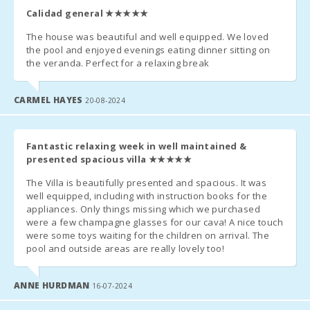
бронювання).
Нау (км):
Calidad general
★★★★★
ДОДАТКОВІ ПРИМІТКИ:
Пляж Кала
The house was beautiful and well equipped. We loved
Мондраго (км):
the pool and enjoyed evenings eating dinner sitting on
the veranda. Perfect for a relaxing break
За кілька днів до вашого прибуття необхідно зв′язатися з
Пляж Кала
агентством нерухомості
, щоб підтвердити
час вашого
Тропикана (км):
приїзду
та організувати
отримання ключів
.
CARMEL HAYES
20-08-2024
Пляж Порто-
По приїзду зв′яжіться з нами по телефону, щоб ми могли
Ново (км):
підготувати зустріч у заздалегідь узгодженому місці.
Fantastic relaxing week in well maintained &
Пляж Кала
presented spacious villa
★★★★★
Мурада (км):
Прибуття
після робочих годин
:
The Villa is beautifully presented and spacious. It was
Пляж S´Arenal
well equipped, including with instruction books for the
a)
Ключі
будуть залишені в кодованій коробці. Залишкову
Порто Колом
appliances. Only things missing which we purchased
(км):
суму необхідно сплатити наступного дня в агентстві.
were a few champagne glasses for our cava! A nice touch
were some toys waiting for the children on arrival. The
Пляж Кала
б) Якщо коробка з кодом відсутня, необхідно домовитися з
pool and outside areas are really lovely too!
Брафi (км):
агентством про
прибуття в неробочий час
.
Пляж Кала
Заїзд після 23:00
ANNE HURDMAN
– додатковий платіж 50
євро
.
16-07-2024
Марсал (км):