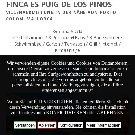
FINCA ES PUIG DE LOS PINOS
VILLENVERMIETUNG IN DER NÄHE VON PORTO
COLOM, MALLORCA
Referenz: A-0313
4 Schlafzimmer / 8 Personen+Baby / 3 Badezimmer /
Schwimmbad / Garten / Terrassen / Grill / Internet /
Klimaanlage
Villa (Ferienhäuser)
,
Porto Colom
Wir verwenden eigene Cookies und Cookies von Drittanbietern,
um unsere Dienste zu verbessern, statistische Informationen zu
+ INFOS
sammeln und Ihre Surfgewohnheiten zu analysieren. Dies
ermöglicht es uns, die von uns angebotenen Inhalte zu
personalisieren und Ihnen Werbung zu zeigen, die auf Ihre
Präferenzen abgestimmt ist.
Wenn Sie auf ICH VERSTEHEN klicken, erklären Sie sich mit
deren Verwendung einverstanden. Sie können die Installation
von Cookies auch KONFIGURIEREN oder ABLEHNEN.
Verstanden
Ablehnen
Konfiguration
Mehr Informationen