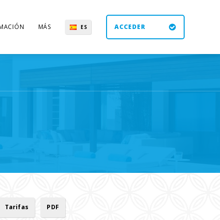
MACIÓN
MÁS
ACCEDER
ES
UK
DE
EN
Tarifas
PDF