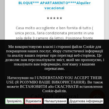
BLOQUE*** APARTAMENTO****
Alquiler
vacacional
★★★★★
Casa molto accogliente e ben fornita di tutto (
unica pecca, l’aria condizionata presente in una
sola delle 3 camere da letto). Posizione fronte
mare. Zona molto bella e quartiere molto
Ми використовуємо власні і сторонні файли Cookie для
tranquillo
покращення наших послуг, збору статистичної інформації
та аналізу ваших переваг при перегляді веб-сторінок. Це
дозволяє нам персоналізувати зміст, який ми пропонуємо, і
показувати вам інформацію, пов′язану з вашими
перевагами.
–
VERONICA URBANI
()
Натиснувши на I UNDERSTAND YOU ACCEPT THEIR
USE (Я РОЗУМІЮ ВАШЕ ВИКОРИСТАННЯ). Ви також
можете ВСТАНОВИТИ або СКАСУВАТИ встановлення
Cookie-файлів.
Calidad general
Зрозуміло,
Відмовити
Налаштування
Додаткова інформація
Casa Mari y Pili
Alquiler vacacional