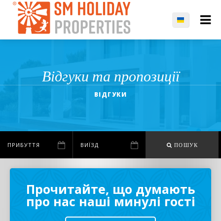
Відгуки та пропозиції
ВІДГУКИ
ПОШУК
Прочитайте, що думають
про нас наші минулі гості