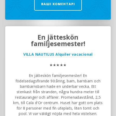
ВАШІ КОМЕНТАРІ
En jätteskön
familjesemester!
VILLA NAUTILUS
Alquiler vacacional
★★★★★
En jätteskön familjesemester! En
födelsedagsfirande 90:åring, barn, barnbarn och
barnbarnsbarn hade en underbar vecka. Ett
stenkast från stranden, några hundra meter till
restauranger och affärer. Promenadavstånd, 2,5
km, till Cala d′Or centrum. Huset har gott om plats
för 8 personer med fin uteplats, liten tomt och
pool. Vi var väldigt nöjda med hela vistelsen.